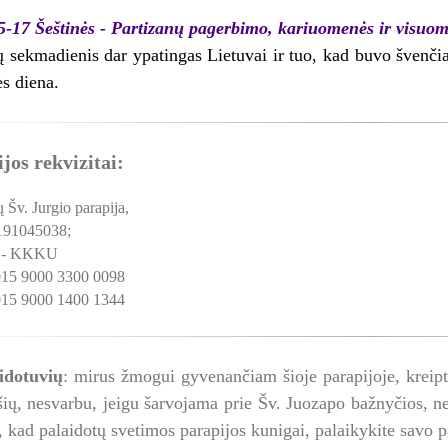
5-17 Šeštinės - Partizanų pagerbimo, kariuomenės ir visuom
ų sekmadienis dar ypatingas Lietuvai ir tuo, kad buvo švenč
s diena.
jos rekvizitai:
 Šv. Jurgio parapija,
 191045038;
 - KKKU
15 9000 3300 0098
15 9000 1400 1344
idotuvių
: mirus žmogui gyvenančiam šioje parapijoje, kreipti
ių, nesvarbu, jeigu šarvojama prie Šv. Juozapo bažnyčios, ne
, kad palaidotų svetimos parapijos kunigai, palaikykite savo pa