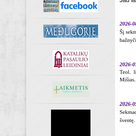
Jau la
2026-08
Šį sekm
bažnyči
2026-0
Teol. l
Mišias.
2026-05
Sekmad
šventę.