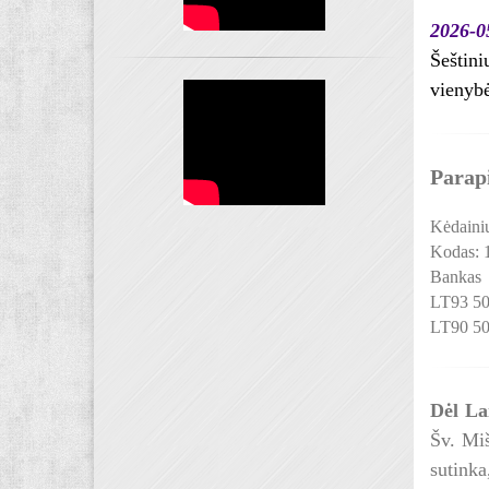
2026-0
Šeštini
vienybė
Parapi
Kėdainių
Kodas:
Bankas
LT93 50
LT90 50
Dėl La
Šv. Miš
sutinka