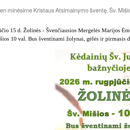
ien
minėsime
Kristaus
Atsimainymo
šventę
Šv
Miši
,
.
čio 15 d. Žolinės - Švenčiausios Mergelės Marijos Ėm
šios 10 val. Bus šventinami žolynai, gėlės ir pirmasis d