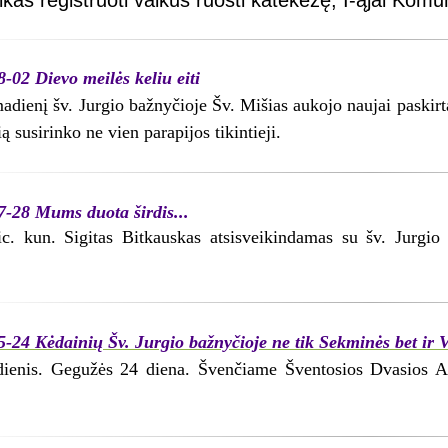
ikas registruoti vaikus ruošti katekezę, I-ąjai Komun
-02 Dievo meilės keliu eiti
adienį šv. Jurgio bažnyčioje Šv. Mišias aukojo naujai paskirtas
ą susirinko ne vien parapijos tikintieji.
7-28 Mums duota širdis...
ic. kun. Sigitas Bitkauskas atsisveikindamas su šv. Jurgio 
-24 Kėdainių Šv. Jurgio bažnyčioje ne tik Sekminės bet ir 
ienis. Gegužės 24 diena. Švenčiame Šventosios Dvasios At