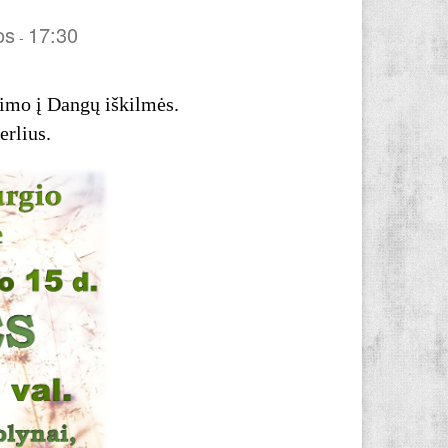
os
17:30
-
imo į Dangų iškilmės.
erlius.