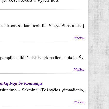
ijai ketvirtokus ir vyresnius.
 klebonas - kun. teol. lic. Stasys Blinstrubis. Į
Plačiau
parapijos tikinčiaisiais sekmadienį aukojo Šv.
Plačiau
Vaikų I-oji Šv.Komunija
siuntimo - Sekminių (Bažnyčios gimtadienio)
Plačiau