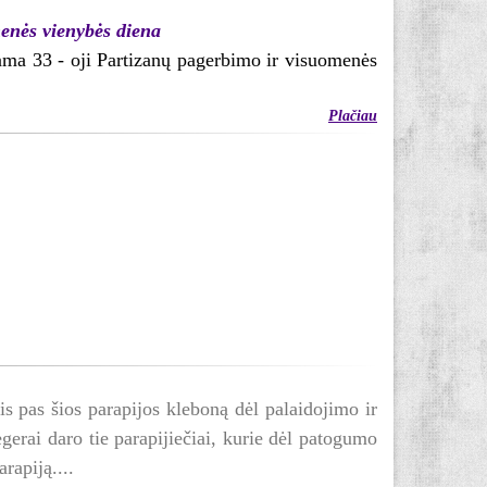
enės vienybės diena
iama 33 - oji Partizanų pagerbimo ir visuomenės
Plačiau
s pas šios parapijos kleboną dėl palaidojimo ir
gerai daro tie parapijiečiai, kurie dėl patogumo
rapiją....