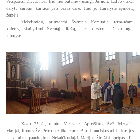
Viešpaties. Dievas nori, kad mes būtume vaisingi. Jis nori, kad Jo vaikai
darytų darbus, kuriuos pats Jėzus darė. Kad jo Karalystė spindėtų
žemėje.
Melsdamiesi, priimdami Šventąją Komuniją, tarnaudami
kitiems, skaitydami Šventąjį Raštą, mes kurstome Dievo ugnį
mumyse...
Kovo 25 d., minint Viešpaties Apreiškimą Švč. Mergelei
Marijai, Romos Šv. Petro bazilikoje popiežius Pranciškus atliks Rusijos
ir Ukrainos paaukojimo Nekalčiausiajai Marijos Širdžiai apeigas. Tai