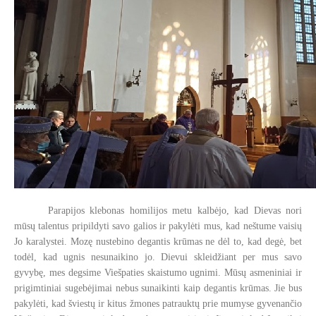
Parapijos klebonas homilijos metu kalbėjo, kad Dievas nori
mūsų talentus pripildyti savo galios ir pakylėti mus, kad neštume vaisių
Jo karalystei. Mozę nustebino degantis krūmas ne dėl to, kad degė, bet
todėl, kad ugnis nesunaikino jo. Dievui skleidžiant per mus savo
gyvybę, mes degsime Viešpaties skaistumo ugnimi. Mūsų asmeniniai ir
prigimtiniai sugebėjimai nebus sunaikinti kaip degantis krūmas. Jie bus
pakylėti, kad šviestų ir kitus žmones patrauktų prie mumyse gyvenančio