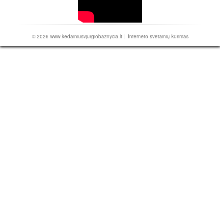
© 2026
www.kedainiusvjurgiobaznycia.lt
|
Interneto svetainių kūrimas