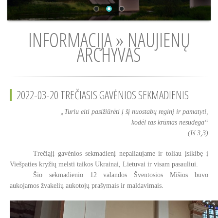
INFORMACIJA » NAUJIENŲ
ARCHYVAS
2022-03-20 TREČIASIS GAVĖNIOS SEKMADIENIS
„Turiu eiti pasižiūrėti į šį nuostabų reginį ir pamatyti,
kodėl tas krūmas nesudega“
(Iš 3,3)
Trečiąjį gavėnios sekmadienį nepaliaujame ir toliau įsikibę į
Viešpaties kryžių melsti taikos Ukrainai, Lietuvai ir visam pasauliui.
Šio sekmadienio 12 valandos Šventosios Mišios buvo
aukojamos žvakelių aukotojų prašymais ir maldavimais.