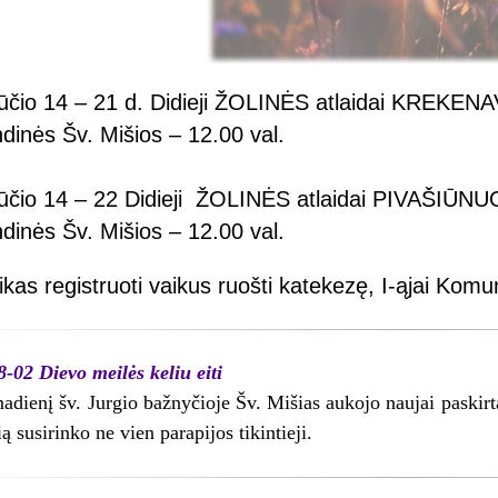
ūčio 14 – 21 d. Didieji ŽOLINĖS atlaidai KREKEN
dinės Šv. Mišios – 12.00 val.
ūčio 14 – 22 Didieji ŽOLINĖS atlaidai PIVAŠIŪN
dinės Šv. Mišios – 12.00 val.
ikas registruoti vaikus ruošti katekezę, I-ąjai Komun
-02 Dievo meilės keliu eiti
adienį šv. Jurgio bažnyčioje Šv. Mišias aukojo naujai paskirtas
ą susirinko ne vien parapijos tikintieji.