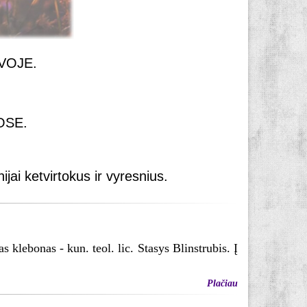
AVOJE.
UOSE.
ijai ketvirtokus ir vyresnius.
 klebonas - kun. teol. lic. Stasys Blinstrubis. Į
Plačiau