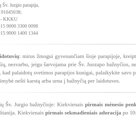
 Šv. Jurgio parapija,
 191045038;
 - KKKU
15 9000 3300 0098
15 9000 1400 1344
idotuvių
: mirus žmogui gyvenančiam šioje parapijoje, kreipti
ių, nesvarbu, jeigu šarvojama prie Šv. Juozapo bažnyčios, ne
, kad palaidotų svetimos parapijos kunigai, palaikykite savo pa
imybė nešti karstą arba urna į bažnyčią per laidotuves.
ių Šv. Jurgio bažnyčioje: Kiekvienais
pirmais mėnesio penk
 litanija. Kiekvienais
pirmais sekmadieniais adoracija
po 10: