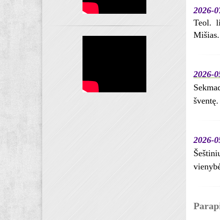
2026-0
Teol. l
Mišias.
2026-05
Sekmad
šventę.
2026-0
Šeštini
vienybė
Parapi