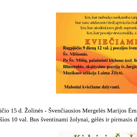
čio 15 d. Žolinės - Švenčiausios Mergelės Marijos Ėm
šios 10 val. Bus šventinami žolynai, gėlės ir pirmasis d