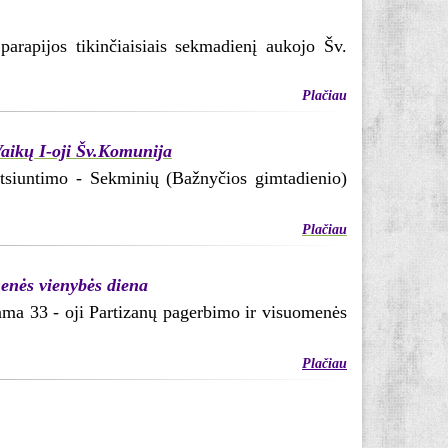
parapijos tikinčiaisiais sekmadienį aukojo Šv.
Plačiau
Vaikų I-oji Šv.Komunija
siuntimo - Sekminių (Bažnyčios gimtadienio)
Plačiau
enės vienybės diena
iama 33 - oji Partizanų pagerbimo ir visuomenės
Plačiau