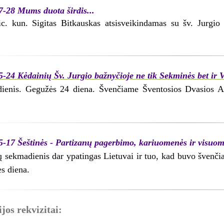
7-28 Mums duota širdis...
ic. kun. Sigitas Bitkauskas atsisveikindamas su šv. Jurgio 
-24 Kėdainių Šv. Jurgio bažnyčioje ne tik Sekminės bet ir 
ienis. Gegužės 24 diena. Švenčiame Šventosios Dvasios At
5-17 Šeštinės - Partizanų pagerbimo, kariuomenės ir visuom
ų sekmadienis dar ypatingas Lietuvai ir tuo, kad buvo švenč
s diena.
jos rekvizitai: