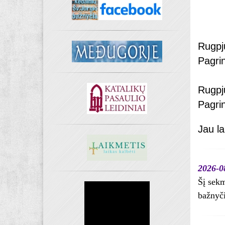
Rugpj
Pagrin
Rugpj
Pagrin
Jau la
2026-08
Šį sekm
bažnyči