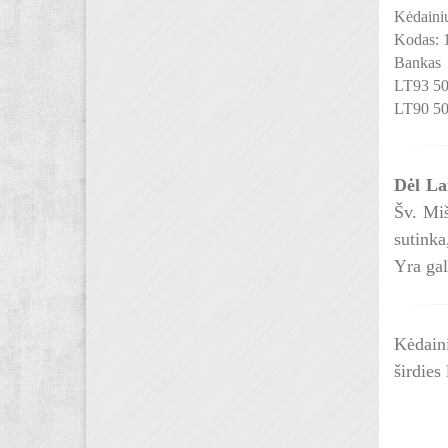
Kėdainių
Kodas:
Bankas
LT93 50
LT90 50
Dėl La
Šv. Miš
sutinka
Yra gal
Kėdain
širdies